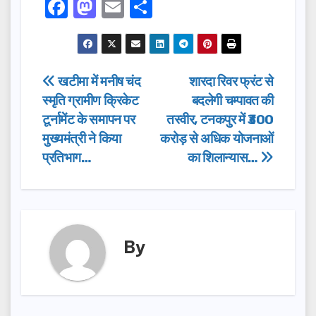
F
M
E
S
a
a
m
h
c
st
ail
ar
e
o
e
Post
खटीमा में मनीष चंद
शारदा रिवर फ्रंट से
b
d
स्मृति ग्रामीण क्रिकेट
बदलेगी चम्पावत की
navigation
o
o
टूर्नामेंट के समापन पर
तस्वीर, टनकपुर में ₹300
o
n
मुख्यमंत्री ने किया
करोड़ से अधिक योजनाओं
प्रतिभाग…
का शिलान्यास…
k
By