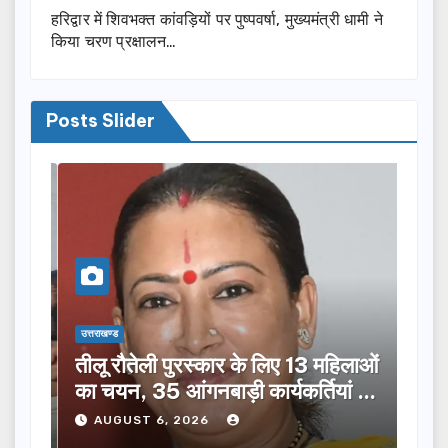
हरिद्वार में शिवभक्त कांवड़ियों पर पुष्पवर्षा, मुख्यमंत्री धामी ने
किया चरण प्रक्षालन…
Posts Slider
उत्तराखण्ड
उत्तराख
तीलू रौतेली पुरस्कार के लिए 13 महिलाओं
मसू
ूची
का चयन, 35 आंगनबाड़ी कार्यकर्तियां भी
विक
होंगी सम्मानित…
ने क
AUGUST 6, 2026
A