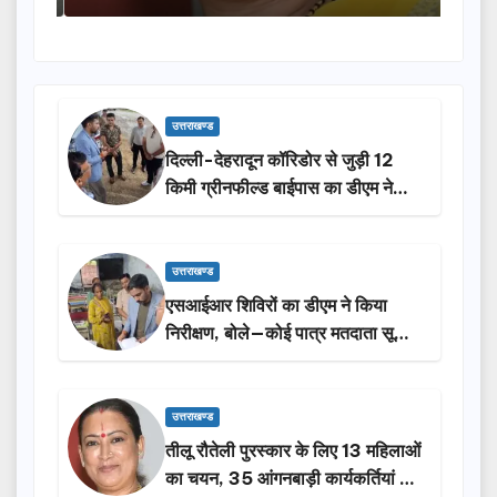
उत्तराखण्ड
दिल्ली-देहरादून कॉरिडोर से जुड़ी 12
किमी ग्रीनफील्ड बाईपास का डीएम ने
किया निरीक्षण…
उत्तराखण्ड
एसआईआर शिविरों का डीएम ने किया
निरीक्षण, बोले—कोई पात्र मतदाता सूची
से न छूटे…
उत्तराखण्ड
तीलू रौतेली पुरस्कार के लिए 13 महिलाओं
का चयन, 35 आंगनबाड़ी कार्यकर्तियां भी