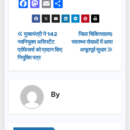
F
M
E
S
a
a
m
h
c
st
ai
a
e
o
l
r
Post
मुख्यमंत्री ने 142
जिला चिकित्सालय;
b
d
e
नवनियुक्त असिस्टेंट
स्वास्थ्य सेवाओं में आया
navigation
o
o
प्रोफेसर्स को प्रदान किए
अभूतपूर्व सुधार
o
n
नियुक्ति पत्र
k
By