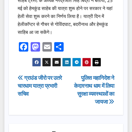
साहेब ट्रस्ट के अध्यक्ष नरेंद्रजीत सिंह बिंद्रा ने बताया, 25
मई को हेमकुंड साहेब की यात्रा शुरू होने पर सरकार ने यहां
हेली सेवा शुरू करने का निर्णय लिया है। यात्री दिन में
हेलीकॉप्टर से गौचर से गोविंदघाट, बदरीनाथ और हेमकुंड
साहिब आ जा सकेंगे।
F
M
E
S
a
a
m
h
c
st
ail
ar
e
o
e
Post
ग्राउंड जीरो पर उतरे
पुलिस महानिदेश ने
b
d
चारधाम यात्रा प्रभारी
केदारनाथ धाम में लिया
navigation
o
o
सचिव
सुरक्षा व्यवस्थाओं का
o
n
जायजा
k