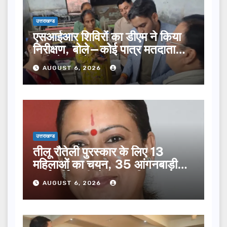
उत्तराखण्ड
एसआईआर शिविरों का डीएम ने किया
निरीक्षण, बोले—कोई पात्र मतदाता
सूची से न छूटे…
AUGUST 6, 2026
उत्तराखण्ड
तीलू रौतेली पुरस्कार के लिए 13
महिलाओं का चयन, 35 आंगनबाड़ी
कार्यकर्तियां भी होंगी सम्मानित…
AUGUST 6, 2026