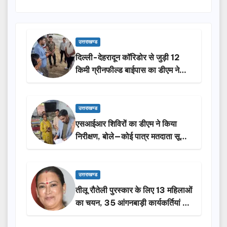
उत्तराखण्ड
दिल्ली-देहरादून कॉरिडोर से जुड़ी 12
किमी ग्रीनफील्ड बाईपास का डीएम ने
किया निरीक्षण…
उत्तराखण्ड
एसआईआर शिविरों का डीएम ने किया
निरीक्षण, बोले—कोई पात्र मतदाता सूची
से न छूटे…
उत्तराखण्ड
तीलू रौतेली पुरस्कार के लिए 13 महिलाओं
का चयन, 35 आंगनबाड़ी कार्यकर्तियां भी
होंगी सम्मानित…