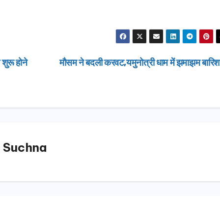
शुरू होने
मौसम ने बदली करवट,यमुनोत्री धाम में झमाझम बारि
 Suchna
उत्तराखण्ड
उत्तराखण्ड
दिल्ली-देहरादून कॉरिडोर
एसआई
से जुड़ी 12 किमी
डीएम 