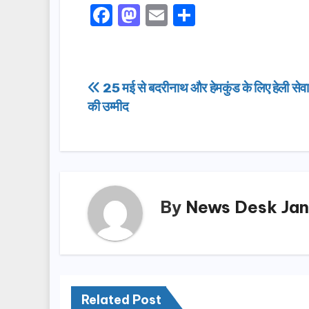
F
M
E
S
a
a
m
h
c
st
ail
ar
e
o
e
Post
25 मई से बदरीनाथ और हेमकुंड के लिए हेली सेवा 
b
d
की उम्मीद
navigation
o
o
o
n
k
By
News Desk Jan
Related Post