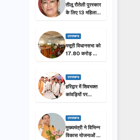
तीलू रौतेली पुरस्कार
के लिए 13 महिलाओं
का चयन, 35
आंगनबाड़ी
कार्यकर्तियां भी होंगी
उत्तराखण्ड
सम्मानित…
मसूरी विधानसभा को
17.80 करोड़ की
विकास योजनाओं की
सौगात, सीएम धामी
ने किया लोकार्पण-
उत्तराखण्ड
शिलान्यास.
हरिद्वार में शिवभक्त
कांवड़ियों पर
पुष्पवर्षा, मुख्यमंत्री
धामी ने किया चरण
प्रक्षालन…
उत्तराखण्ड
मुख्यमंत्री ने विभिन्न
विकास योजनाओं के