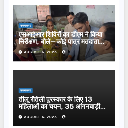
उत्तराखण्ड
एसआईआर शिविरों का डीएम ने किया
निरीक्षण, बोले—कोई पात्र मतदाता
सूची से न छूटे…
AUGUST 6, 2026
उत्तराखण्ड
तीलू रौतेली पुरस्कार के लिए 13
महिलाओं का चयन, 35 आंगनबाड़ी
कार्यकर्तियां भी होंगी सम्मानित…
AUGUST 6, 2026