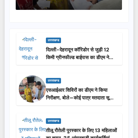
उत्तराखण्ड
दिल्ली-देहरादून कॉरिडोर से जुड़ी 12
किमी ग्रीनफील्ड बाईपास का डीएम ने
किया निरीक्षण…
उत्तराखण्ड
एसआईआर शिविरों का डीएम ने किया
निरीक्षण, बोले—कोई पात्र मतदाता सूची
से न छूटे…
उत्तराखण्ड
तीलू रौतेली पुरस्कार के लिए 13 महिलाओं