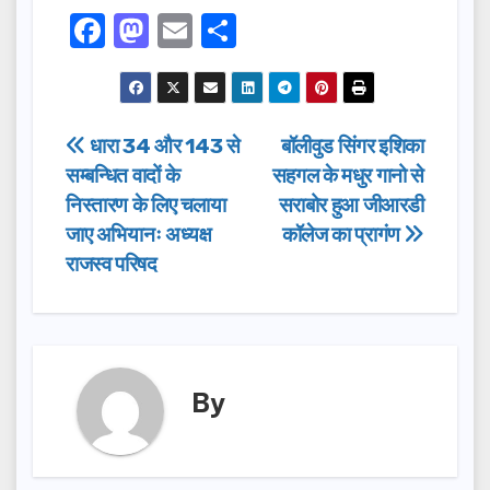
F
M
E
S
a
a
m
h
c
st
ail
ar
e
o
e
Post
धारा 34 और 143 से
बॉलीवुड सिंगर इशिका
b
d
सम्बन्धित वादों के
सहगल के मधुर गानो से
navigation
o
o
निस्तारण के लिए चलाया
सराबोर हुआ जीआरडी
o
n
जाए अभियानः अध्यक्ष
कॉलेज का प्रागंण
राजस्व परिषद
k
By