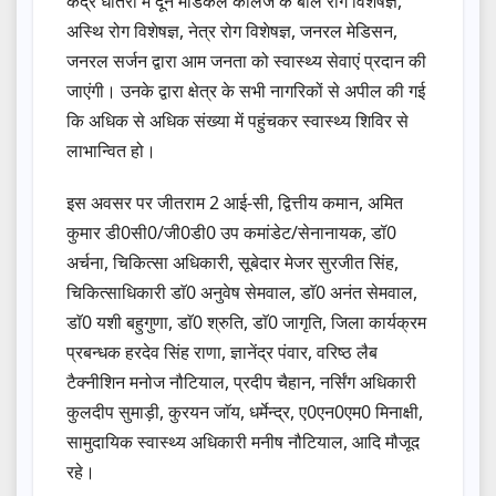
केंद्र धौंतरी में दून मेडिकल कॉलेज के बाल रोग विशेषज्ञ,
अस्थि रोग विशेषज्ञ, नेत्र रोग विशेषज्ञ, जनरल मेडिसन,
जनरल सर्जन द्वारा आम जनता को स्वास्थ्य सेवाएं प्रदान की
जाएंगी। उनके द्वारा क्षेत्र के सभी नागरिकों से अपील की गई
कि अधिक से अधिक संख्या में पहुंचकर स्वास्थ्य शिविर से
लाभान्वित हो।
इस अवसर पर जीतराम 2 आई-सी, द्वित्तीय कमान, अमित
कुमार डी0सी0/जी0डी0 उप कमांडेट/सेनानायक, डॉ0
अर्चना, चिकित्सा अधिकारी, सूबेदार मेजर सुरजीत सिंह,
चिकित्साधिकारी डाॅ0 अनुवेष सेमवाल, डाॅ0 अनंत सेमवाल,
डाॅ0 यशी बहुगुणा, डाॅ0 श्रुति, डाॅ0 जागृति, जिला कार्यक्रम
प्रबन्धक हरदेव सिंह राणा, ज्ञानेंद्र पंवार, वरिष्ठ लैब
टैक्नीशिन मनोज नौटियाल, प्रदीप चैहान, नर्सिंग अधिकारी
कुलदीप सुमाड़ी, कुरयन जाॅय, धर्मेन्द्र, ए0एन0एम0 मिनाक्षी,
सामुदायिक स्वास्थ्य अधिकारी मनीष नौटियाल, आदि मौजूद
रहे।