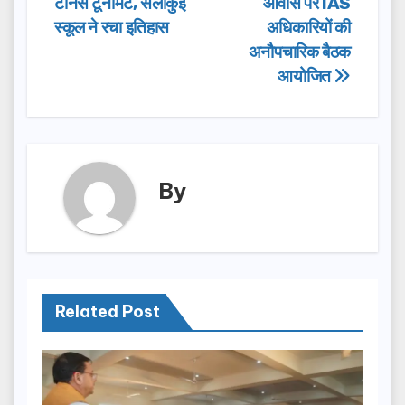
o
o
टेनिस टूर्नामेंट, सेलाकुई
आवास पर IAS
o
n
स्कूल ने रचा इतिहास
अधिकारियों की
अनौपचारिक बैठक
k
आयोजित
By
Related Post