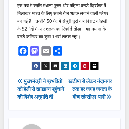
इस मैच में स्मृति मंधाना पुरुष और महिला वनडे क्रिकेट में
मिलाकर भारत के लिए सबसे तेज शतक लगाने वाली प्लेयर
बन गई हैं। उन्होंने 50 गेंद में सेंचुरी पूरी कर विराट कोहली
के 52 गेंदों में आए शतक का रिकॉर्ड तोड़ा। यह मंधाना के
वनडे करियर का कुल 13वां शतक रहा।
F
M
E
S
a
a
m
h
c
st
ail
ar
e
o
e
Post
मुख्यमंत्री ने प्रभवितों
खटीमा से लेकर नंदानगर
b
d
को हैली से खाद्यान्न पहुंचाने
तक हर जगह जनता के
navigation
o
o
की विशेष अनुमति दी
बीच रहे सीएम धामी
o
n
k