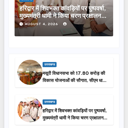
र्षा,
मुख्यमंत्री ने विभिन्न विकास योजनाओं के
टिह
ालन…
लिए ₹5 करोड़ की वित्तीय स्वीकृति दी…
मंथ
करे
AUGUST 4, 2026
A
उत्तराखण्ड
मसूरी विधानसभा को 17.80 करोड़ की
विकास योजनाओं की सौगात, सीएम धामी
ने किया लोकार्पण-शिलान्यास.
उत्तराखण्ड
हरिद्वार में शिवभक्त कांवड़ियों पर पुष्पवर्षा,
मुख्यमंत्री धामी ने किया चरण प्रक्षालन…