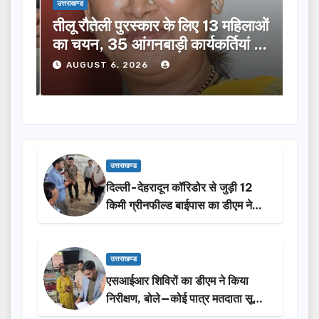
उत्तराखण्ड
उत्तराख
तीलू रौतेली पुरस्कार के लिए 13 महिलाओं
मसू
ूची
का चयन, 35 आंगनबाड़ी कार्यकर्तियां भी
विक
होंगी सम्मानित…
ने क
AUGUST 6, 2026
A
उत्तराखण्ड
दिल्ली-देहरादून कॉरिडोर से जुड़ी 12
किमी ग्रीनफील्ड बाईपास का डीएम ने
किया निरीक्षण…
उत्तराखण्ड
एसआईआर शिविरों का डीएम ने किया
निरीक्षण, बोले—कोई पात्र मतदाता सूची
से न छूटे…