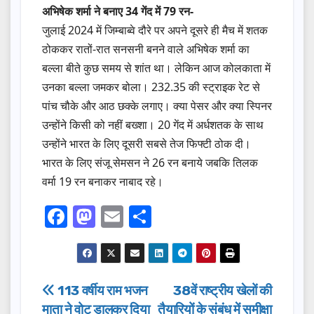
अभिषेक शर्मा ने बनाए 34 गेंद में 79 रन-
जुलाई 2024 में जिम्बाब्वे दौरे पर अपने दूसरे ही मैच में शतक
ठोककर रातों-रात सनसनी बनने वाले अभिषेक शर्मा का
बल्ला बीते कुछ समय से शांत था। लेकिन आज कोलकाता में
उनका बल्ला जमकर बोला। 232.35 की स्ट्राइक रेट से
पांच चौके और आठ छक्के लगाए। क्या पेसर और क्या स्पिनर
उन्होंने किसी को नहीं बख्शा। 20 गेंद में अर्धशतक के साथ
उन्होंने भारत के लिए दूसरी सबसे तेज फिफ्टी ठोक दी।
भारत के लिए संजू सेमसन ने 26 रन बनाये जबकि तिलक
वर्मा 19 रन बनाकर नाबाद रहे।
F
M
E
S
a
a
m
h
c
st
ail
ar
e
o
e
Post
113 वर्षीय राम भजन
38वें राष्ट्रीय खेलों की
b
d
माता ने वोट डालकर दिया
तैयारियों के संबंध में समीक्षा