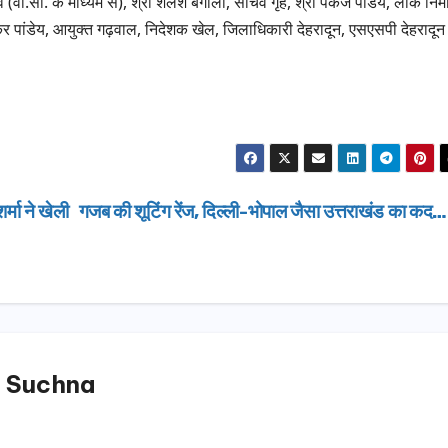
व (वी.सी. के माध्यम से), श्री शैलेश बगौली, सचिव गृह, श्री पंकज पांडेय, लोक निर्
ग्रीनफील्ड बाईपास का
बोले—कोई पा
AUGUST 6, 2026
AUGUST 6, 
शंकर पांडेय, आयुक्त गढ़वाल, निदेशक खेल, जिलाधिकारी देहरादून, एसएसपी देहरादून
डीएम ने किया निरीक्षण…
सूची से न छू
मा ने खेली
गजब की शूटिंग रेंज, दिल्ली-भोपाल जैसा उत्तराखंड का कद
 Suchna