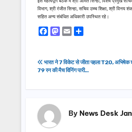
इस महत्वपूर्ण बैठक में श्री अमित सिन्हा, विशेष प्रमुख सचि
विभाग, श्री रंजीत सिन्हा, सचिव उच्च शिक्षा, श्री विनय 
सहित अन्य संबंधित अधिकारी उपस्थित रहे।
F
M
E
S
a
a
m
h
c
st
ail
ar
e
o
e
Post
भारत ने 7 विकेट से जीता पहला T20, अभिषेक शर्
b
d
79 रन की मैच विनिंग पारी…
navigation
o
o
o
n
k
By
News Desk Jan