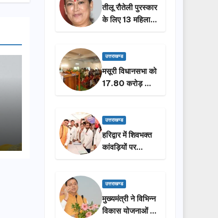
तीलू रौतेली पुरस्कार
के लिए 13 महिलाओं
का चयन, 35
आंगनबाड़ी
कार्यकर्तियां भी होंगी
उत्तराखण्ड
सम्मानित…
मसूरी विधानसभा को
17.80 करोड़ की
विकास योजनाओं की
सौगात, सीएम धामी
ने किया लोकार्पण-
उत्तराखण्ड
शिलान्यास.
हरिद्वार में शिवभक्त
कांवड़ियों पर
पुष्पवर्षा, मुख्यमंत्री
धामी ने किया चरण
प्रक्षालन…
उत्तराखण्ड
मुख्यमंत्री ने विभिन्न
विकास योजनाओं के