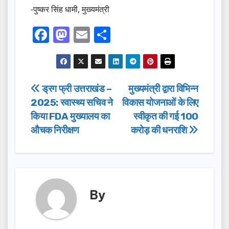
-पुष्कर सिंह धामी, मुख्यमंत्री
F
M
E
S
a
a
m
h
c
st
ail
ar
e
o
e
Post
ड्रग फ्री उत्तराखंड –
मुख्यमंत्री द्वारा विभिन्न
b
d
2025: स्वास्थ्य सचिव ने
विकास योजनाओं के लिए
navigation
o
o
किया FDA मुख्यालय का
स्वीकृत की गई 100
o
n
औचक निरीक्षण
करोड़ की धनराशि
k
By