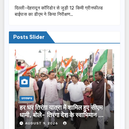
दिल्ली-देहरादून कॉरिडोर से जुड़ी 12 किमी ग्रीनफील्ड
बाईपास का डीएम ने किया निरीक्षण…
Posts Slider
उत्तराखण्ड
 हुए सीएम
भाजपा में सैकड़ों पूर्व सैन्य अधिकारी और
वाभिमान का
विभिन्न दलों के नेता शामिल, भट्ट बोले-
2027 में जीत की हैट्रिक लगाएगी पार्टी
AUGUST 9, 2026