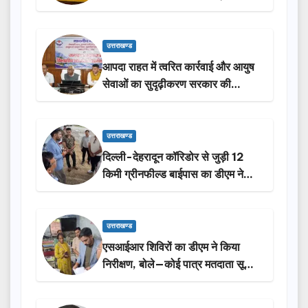
2027 में जीत की हैट्रिक लगाएगी पार्टी
उत्तराखण्ड
आपदा राहत में त्वरित कार्रवाई और आयुष
सेवाओं का सुदृढ़ीकरण सरकार की
प्राथमिकता: मदन कौशिक
उत्तराखण्ड
दिल्ली-देहरादून कॉरिडोर से जुड़ी 12
किमी ग्रीनफील्ड बाईपास का डीएम ने
किया निरीक्षण…
उत्तराखण्ड
एसआईआर शिविरों का डीएम ने किया
निरीक्षण, बोले—कोई पात्र मतदाता सूची
से न छूटे…