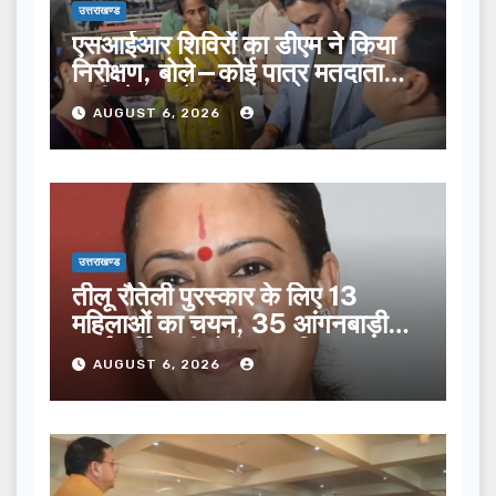
उत्तराखण्ड
एसआईआर शिविरों का डीएम ने किया
निरीक्षण, बोले—कोई पात्र मतदाता
सूची से न छूटे…
AUGUST 6, 2026
उत्तराखण्ड
तीलू रौतेली पुरस्कार के लिए 13
महिलाओं का चयन, 35 आंगनबाड़ी
कार्यकर्तियां भी होंगी सम्मानित…
AUGUST 6, 2026