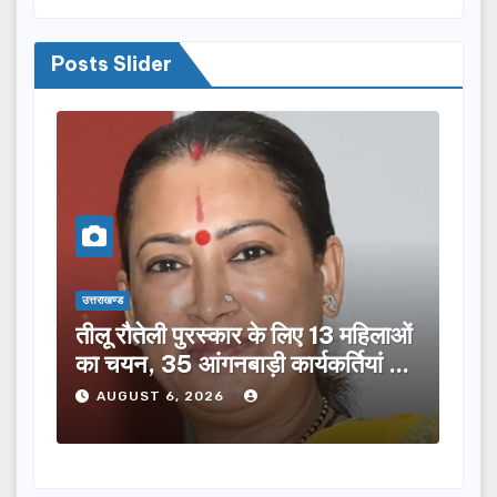
Posts Slider
उत्तराखण्ड
उत्तराख
तीलू रौतेली पुरस्कार के लिए 13 महिलाओं
मसू
ूची
का चयन, 35 आंगनबाड़ी कार्यकर्तियां भी
विक
होंगी सम्मानित…
ने क
AUGUST 6, 2026
A