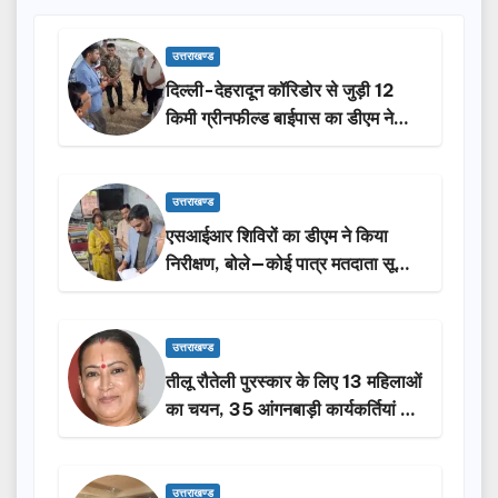
उत्तराखण्ड
दिल्ली-देहरादून कॉरिडोर से जुड़ी 12
किमी ग्रीनफील्ड बाईपास का डीएम ने
किया निरीक्षण…
उत्तराखण्ड
एसआईआर शिविरों का डीएम ने किया
निरीक्षण, बोले—कोई पात्र मतदाता सूची
से न छूटे…
उत्तराखण्ड
तीलू रौतेली पुरस्कार के लिए 13 महिलाओं
का चयन, 35 आंगनबाड़ी कार्यकर्तियां भी
होंगी सम्मानित…
उत्तराखण्ड