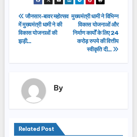
c
st
ail
ar
e
o
e
Post
जौनसार-बावर महोत्सव
मुख्यमंत्री धामी ने विभिन्न
b
d
में मुख्यमंत्री धामी ने की
विकास योजनाओं और
navigation
o
o
विकास योजनाओं की
निर्माण कार्यों के लिए 24
o
n
झड़ी…
करोड़ रुपये की वित्तीय
स्वीकृति दी…
k
By
Related Post