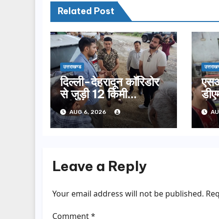
Related Post
उत्तराखण्ड
उत्तराखण
दिल्ली-देहरादून कॉरिडोर
एसआ
से जुड़ी 12 किमी
डीएम
ग्रीनफील्ड बाईपास का
बोल
AUG 6, 2026
AU
डीएम ने किया निरीक्षण…
सूची
Leave a Reply
Your email address will not be published.
Req
Comment
*