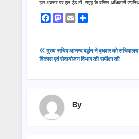
इस अवसर पर एल.एंड.टी. समूह के वरिष्ठ अधिकारी उपस्थि
F
M
E
S
a
a
m
h
c
st
ail
ar
e
o
e
Post
मुख्य सचिव आनन्द बर्द्धन ने बुधवार को सचिवालय
b
d
विकास एवं सेवायोजन विभाग की समीक्षा की
navigation
o
o
o
n
k
By