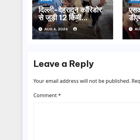
उत्तराखण्ड
उत्तराखण
दिल्ली-देहरादून कॉरिडोर
एसआ
से जुड़ी 12 किमी
डीएम
ग्रीनफील्ड बाईपास का
बोल
AUG 6, 2026
AU
डीएम ने किया निरीक्षण…
सूची
Leave a Reply
Your email address will not be published.
Req
Comment
*