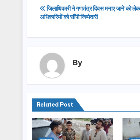
e
o
e
Post
जिलाधिकारी ने गणतंत्र दिवस मनाए जाने को ले
b
d
अधिकारियों को सौंपी जिम्मेदारी
navigation
o
o
o
n
k
By
Related Post