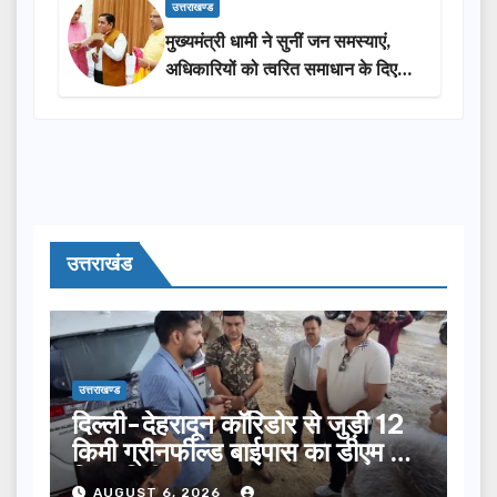
उत्तराखण्ड
मुख्यमंत्री धामी ने सुनीं जन समस्याएं,
अधिकारियों को त्वरित समाधान के दिए
निर्देश
उत्तराखंड
उत्तराखण्ड
दिल्ली-देहरादून कॉरिडोर से जुड़ी 12
किमी ग्रीनफील्ड बाईपास का डीएम ने
किया निरीक्षण…
AUGUST 6, 2026