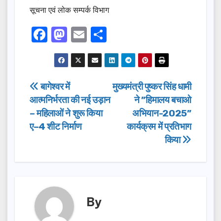
सूचना एवं लोक सम्पर्क विभाग
F
M
E
S
a
a
m
h
c
st
ail
ar
e
o
e
Post
बागेश्वर में
मुख्यमंत्री पुष्कर सिंह धामी
b
d
आत्मनिर्भरता की नई उड़ान
ने ’’हिमालय बचाओ
navigation
o
o
– महिलाओं ने शुरू किया
अभियान-2025’’
o
n
ए–4 शीट निर्माण
कार्यक्रम में प्रतिभाग
किया
k
By