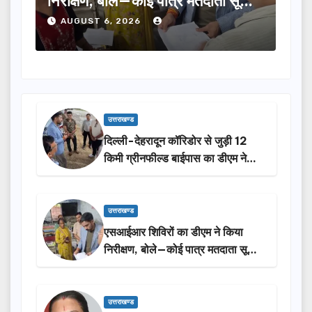
ूची
का चयन, 35 आंगनबाड़ी कार्यकर्तियां भी
विक
होंगी सम्मानित…
ने क
AUGUST 6, 2026
A
उत्तराखण्ड
दिल्ली-देहरादून कॉरिडोर से जुड़ी 12
किमी ग्रीनफील्ड बाईपास का डीएम ने
किया निरीक्षण…
उत्तराखण्ड
एसआईआर शिविरों का डीएम ने किया
निरीक्षण, बोले—कोई पात्र मतदाता सूची
से न छूटे…
उत्तराखण्ड