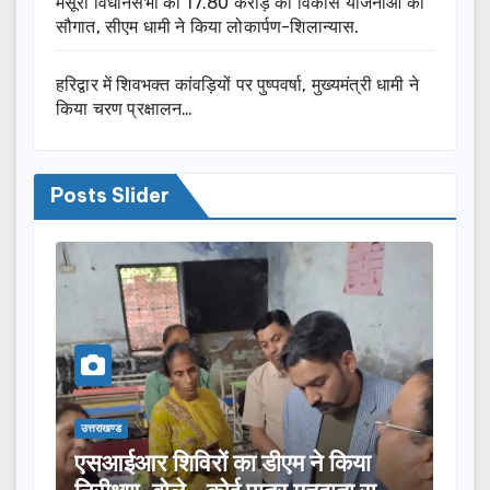
मसूरी विधानसभा को 17.80 करोड़ की विकास योजनाओं की
सौगात, सीएम धामी ने किया लोकार्पण-शिलान्यास.
हरिद्वार में शिवभक्त कांवड़ियों पर पुष्पवर्षा, मुख्यमंत्री धामी ने
किया चरण प्रक्षालन…
Posts Slider
उत्तराखण्ड
उत्तराख
तीलू रौतेली पुरस्कार के लिए 13 महिलाओं
मसू