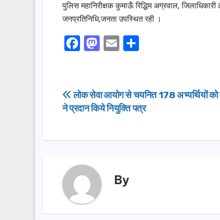
पुलिस महानिरीक्षक कुमाऊँ रिद्धिम अग्रवाल, जिलाधिकार
जनप्रतिनिधि,जनता उपस्थित रही ।
F
M
E
S
a
a
m
h
c
st
ail
ar
e
o
e
Post
लोक सेवा आयोग से चयनित 178 अभ्यर्थियों को मु
b
d
ने प्रदान किये नियुक्ति पत्र
navigation
o
o
o
n
k
By