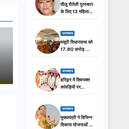
तीलू रौतेली पुरस्कार
के लिए 13 महिलाओं
का चयन, 35
आंगनबाड़ी
कार्यकर्तियां भी होंगी
उत्तराखण्ड
सम्मानित…
मसूरी विधानसभा को
17.80 करोड़ की
विकास योजनाओं की
सौगात, सीएम धामी
ने किया लोकार्पण-
उत्तराखण्ड
शिलान्यास.
हरिद्वार में शिवभक्त
कांवड़ियों पर
पुष्पवर्षा, मुख्यमंत्री
धामी ने किया चरण
प्रक्षालन…
उत्तराखण्ड
मुख्यमंत्री ने विभिन्न
विकास योजनाओं के