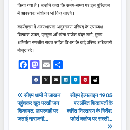
किया गया है। उन्होंने कहा कि समय-समय पर इस पुस्तिका
में आवश्यक संशोधन भी किए जाएंगे।
कार्यक्रम में अवस्थापना अनुश्रवण परिषद के उपाध्यक्ष
विश्वास डाबर, प्रमुख अभियंता राजेश चंद्र शर्मा, मुख्य
अभियंता रणजीत रावत सहित विभाग के कई वरिष्ठ अधिकारी
मौजूद रहे।
F
M
E
S
a
a
m
h
c
st
ail
ar
e
o
e
Post
सीएम धामी ने जाखन
सीएम हेल्पलाइन 1905
b
d
पहुंचकर खुद परखी जन
पर लंबित शिकायतों के
navigation
o
o
शिकायत, लापरवाही पर
त्वरित निस्तारण के निर्देश,
o
n
जताई नाराजगी…
फोर्स क्लोज पर सख्ती…
k