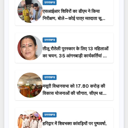
उत्तराखण्ड
एसआईआर शिविरों का डीएम ने किया
निरीक्षण, बोले—कोई पात्र मतदाता सूची
से न छूटे…
उत्तराखण्ड
तीलू रौतेली पुरस्कार के लिए 13 महिलाओं
का चयन, 35 आंगनबाड़ी कार्यकर्तियां भी
होंगी सम्मानित…
उत्तराखण्ड
मसूरी विधानसभा को 17.80 करोड़ की
विकास योजनाओं की सौगात, सीएम धामी
ने किया लोकार्पण-शिलान्यास.
उत्तराखण्ड
हरिद्वार में शिवभक्त कांवड़ियों पर पुष्पवर्षा,