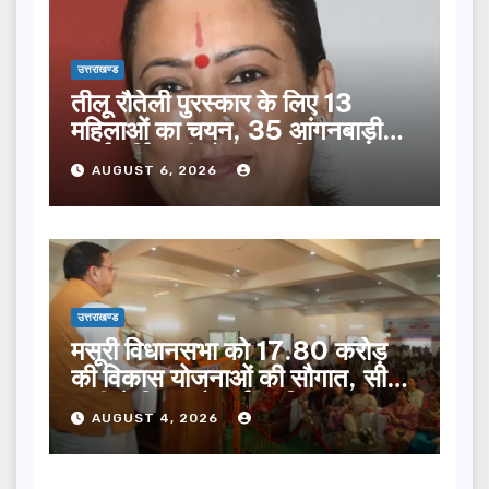
उत्तराखण्ड
तीलू रौतेली पुरस्कार के लिए 13
महिलाओं का चयन, 35 आंगनबाड़ी
कार्यकर्तियां भी होंगी सम्मानित…
AUGUST 6, 2026
उत्तराखण्ड
मसूरी विधानसभा को 17.80 करोड़
की विकास योजनाओं की सौगात, सीएम
धामी ने किया लोकार्पण-शिलान्यास.
AUGUST 4, 2026