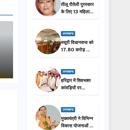
तीलू रौतेली पुरस्कार
के लिए 13 महिलाओं
का चयन, 35
आंगनबाड़ी
कार्यकर्तियां भी होंगी
उत्तराखण्ड
सम्मानित…
मसूरी विधानसभा को
17.80 करोड़ की
विकास योजनाओं की
सौगात, सीएम धामी
ने किया लोकार्पण-
उत्तराखण्ड
शिलान्यास.
हरिद्वार में शिवभक्त
कांवड़ियों पर
पुष्पवर्षा, मुख्यमंत्री
धामी ने किया चरण
प्रक्षालन…
उत्तराखण्ड
मुख्यमंत्री ने विभिन्न
विकास योजनाओं के