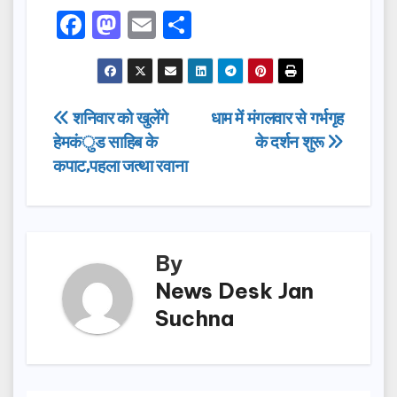
F
M
E
S
a
a
m
h
c
st
ail
ar
e
o
e
Post
शनिवार को खुलेंगे
धाम में मंगलवार से गर्भगृह
b
d
हेमकंुड साहिब के
के दर्शन शुरू
navigation
o
o
कपाट,पहला जत्था रवाना
o
n
k
By
News Desk Jan
Suchna