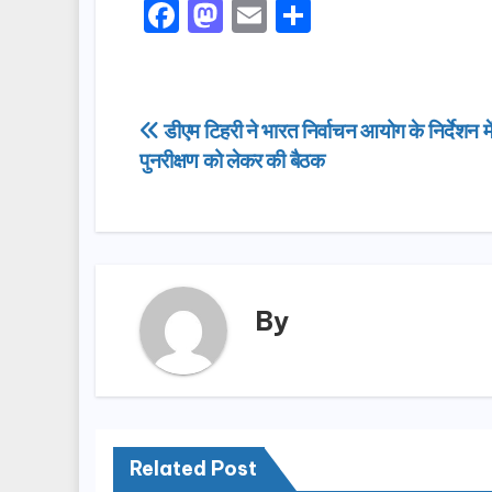
F
M
E
S
a
a
m
h
c
st
ail
ar
e
o
e
Post
डीएम टिहरी ने भारत निर्वाचन आयोग के निर्देशन मे
b
d
पुनरीक्षण को लेकर की बैठक
navigation
o
o
o
n
k
By
Related Post