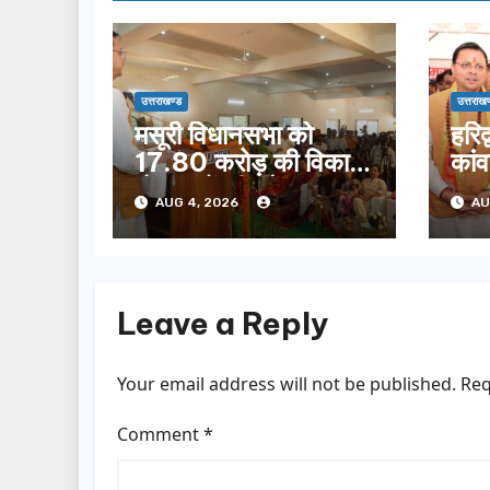
उत्तराखण्ड
उत्तराखण
मसूरी विधानसभा को
हरिद
17.80 करोड़ की विकास
कांवड
योजनाओं की सौगात,
मुख्
AUG 4, 2026
AU
सीएम धामी ने किया
चरण
लोकार्पण-शिलान्यास.
Leave a Reply
Your email address will not be published.
Req
Comment
*