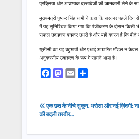
प्रक्रिया और आवश्यक दस्तावेजों की जानकारी लेने के 
मुख्यमंत्री पुष्कर सिंह धामी ने कहा कि सरकार पहले दिन
में यह सुनिश्चित किया गया कि पंजीकरण के दौरान किसी 
सफल उदाहरण बनकर उभरी है और यही कारण है कि बीते एक 
यूसीसी का यह बहुभाषी और एआई आधारित मॉडल न केवल डिजिट
अनुकरणीय उदाहरण के रूप में सामने आया है।
F
M
E
S
a
a
m
h
c
st
ail
ar
e
o
e
Post
एक छत के नीचे सुकून, भरोसा और नई ज़िंदगी: न
b
d
की बदली तस्वीर…
navigation
o
o
o
n