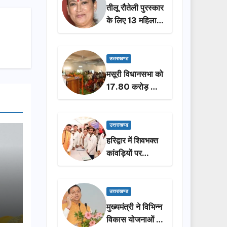
तीलू रौतेली पुरस्कार
के लिए 13 महिलाओं
का चयन, 35
आंगनबाड़ी
कार्यकर्तियां भी होंगी
उत्तराखण्ड
सम्मानित…
मसूरी विधानसभा को
17.80 करोड़ की
विकास योजनाओं की
सौगात, सीएम धामी
ने किया लोकार्पण-
उत्तराखण्ड
शिलान्यास.
हरिद्वार में शिवभक्त
कांवड़ियों पर
पुष्पवर्षा, मुख्यमंत्री
धामी ने किया चरण
प्रक्षालन…
उत्तराखण्ड
मुख्यमंत्री ने विभिन्न
विकास योजनाओं के