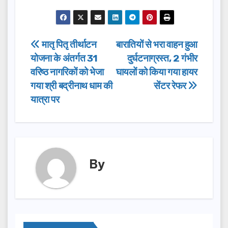
a
a
m
h
c
st
ail
ar
e
o
e
Post
मातृ पितृ तीर्थाटन
बारातियों से भरा वाहन हुआ
b
d
योजना के अंतर्गत 31
दुर्घटनाग्रस्त, 2 गंभीर
navigation
o
o
वरिष्ठ नागरिकों को भेजा
घायलों को किया गया हायर
o
n
गया श्री बद्रीनाथ धाम की
सेंटर रेफर
यात्रा पर
k
By