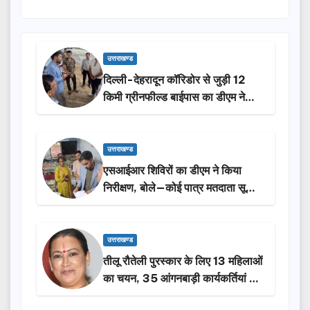
उत्तराखण्ड
दिल्ली-देहरादून कॉरिडोर से जुड़ी 12
किमी ग्रीनफील्ड बाईपास का डीएम ने
किया निरीक्षण…
उत्तराखण्ड
एसआईआर शिविरों का डीएम ने किया
निरीक्षण, बोले—कोई पात्र मतदाता सूची
से न छूटे…
उत्तराखण्ड
तीलू रौतेली पुरस्कार के लिए 13 महिलाओं
का चयन, 35 आंगनबाड़ी कार्यकर्तियां भी
होंगी सम्मानित…