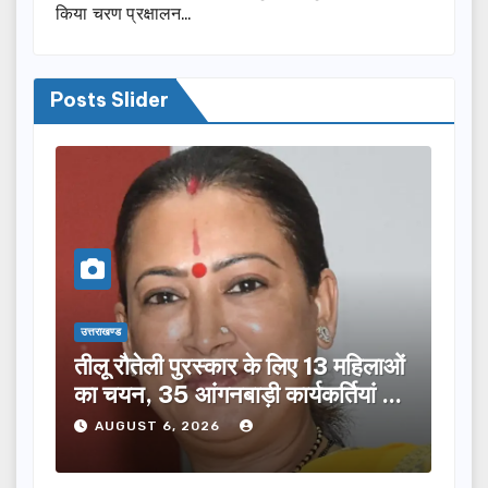
किया चरण प्रक्षालन…
Posts Slider
उत्तराखण्ड
उत्तराख
तीलू रौतेली पुरस्कार के लिए 13 महिलाओं
मसू
ूची
का चयन, 35 आंगनबाड़ी कार्यकर्तियां भी
विक
होंगी सम्मानित…
ने क
AUGUST 6, 2026
A