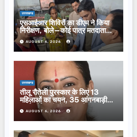
उत्तराखण्ड
एसआईआर शिविरों का डीएम ने किया
निरीक्षण, बोले—कोई पात्र मतदाता
सूची से न छूटे…
AUGUST 6, 2026
उत्तराखण्ड
तीलू रौतेली पुरस्कार के लिए 13
महिलाओं का चयन, 35 आंगनबाड़ी
कार्यकर्तियां भी होंगी सम्मानित…
AUGUST 6, 2026