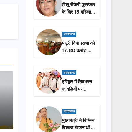
तीलू रौतेली पुरस्कार
के लिए 13 महिलाओं
का चयन, 35
आंगनबाड़ी
कार्यकर्तियां भी होंगी
उत्तराखण्ड
सम्मानित…
मसूरी विधानसभा को
17.80 करोड़ की
विकास योजनाओं की
सौगात, सीएम धामी
ने किया लोकार्पण-
उत्तराखण्ड
शिलान्यास.
हरिद्वार में शिवभक्त
कांवड़ियों पर
पुष्पवर्षा, मुख्यमंत्री
धामी ने किया चरण
प्रक्षालन…
उत्तराखण्ड
मुख्यमंत्री ने विभिन्न
विकास योजनाओं के