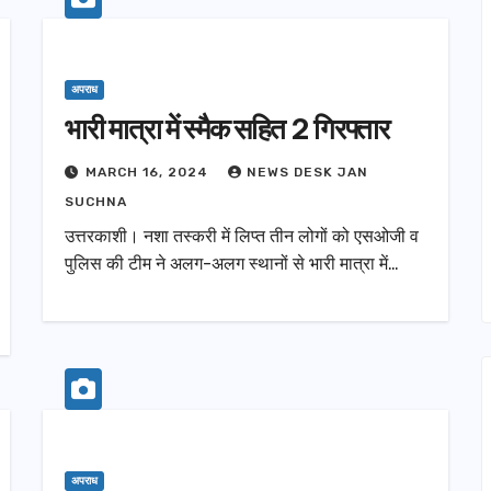
अपराध
भारी मात्रा में स्मैक सहित 2 गिरफ्तार
उत्तराखण्ड
भा को 17.80 करोड़ की
हरिद्वार में शिवभक्त कांवड़ियों प
MARCH 16, 2024
NEWS DESK JAN
ं की सौगात, सीएम
पुष्पवर्षा, मुख्यमंत्री धामी ने क
SUCHNA
ोकार्पण-शिलान्यास.
प्रक्षालन…
026
AUGUST 4, 2026
उत्तरकाशी। नशा तस्करी में लिप्त तीन लोगों को एसओजी व
पुलिस की टीम ने अलग-अलग स्थानों से भारी मात्रा में…
अपराध