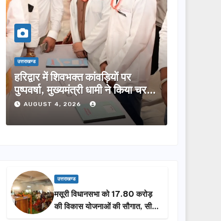
उत्तराखण्ड
उत्तर
र
मुख्यमंत्री ने विभिन्न विकास योजनाओं
टिह
िया चरण
के लिए ₹5 करोड़ की वित्तीय स्वीकृति
मंथ
दी…
करे
AUGUST 4, 2026
उत्तराखण्ड
मसूरी विधानसभा को 17.80 करोड़
की विकास योजनाओं की सौगात, सीएम
धामी ने किया लोकार्पण-शिलान्यास.