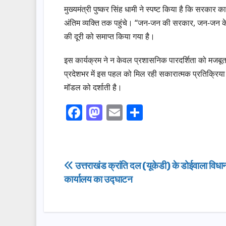
मुख्यमंत्री पुष्कर सिंह धामी ने स्पष्ट किया है कि सरकार
अंतिम व्यक्ति तक पहुंचे। “जन-जन की सरकार, जन-जन के
की दूरी को समाप्त किया गया है।
इस कार्यक्रम ने न केवल प्रशासनिक पारदर्शिता को मजब
प्रदेशभर में इस पहल को मिल रही सकारात्मक प्रतिक्रिया 
मॉडल को दर्शाती है।
F
M
E
S
a
a
m
h
c
st
ail
ar
e
o
e
Post
उत्तराखंड क्रांति दल (यूकेडी) के डोईवाला विधा
b
d
कार्यालय का उद्घाटन
navigation
o
o
o
n
k