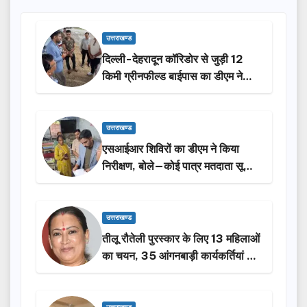
उत्तराखण्ड
दिल्ली-देहरादून कॉरिडोर से जुड़ी 12
किमी ग्रीनफील्ड बाईपास का डीएम ने
किया निरीक्षण…
उत्तराखण्ड
एसआईआर शिविरों का डीएम ने किया
निरीक्षण, बोले—कोई पात्र मतदाता सूची
से न छूटे…
उत्तराखण्ड
तीलू रौतेली पुरस्कार के लिए 13 महिलाओं
का चयन, 35 आंगनबाड़ी कार्यकर्तियां भी
होंगी सम्मानित…