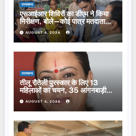
उत्तराखण्ड
एसआईआर शिविरों का डीएम ने किया
निरीक्षण, बोले—कोई पात्र मतदाता
सूची से न छूटे…
AUGUST 6, 2026
उत्तराखण्ड
तीलू रौतेली पुरस्कार के लिए 13
महिलाओं का चयन, 35 आंगनबाड़ी
कार्यकर्तियां भी होंगी सम्मानित…
AUGUST 6, 2026