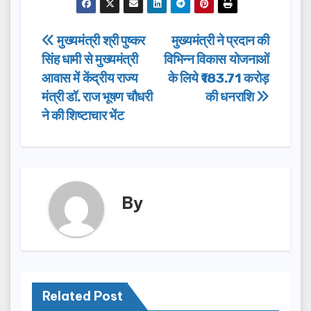
c
st
ail
ar
e
o
e
Post
मुख्यमंत्री श्री पुष्कर
मुख्यमंत्री ने प्रदान की
b
d
सिंह धामी से मुख्यमंत्री
विभिन्न विकास योजनाओं
navigation
o
o
आवास में केंद्रीय राज्य
के लिये ₹183.71 करोड़
o
n
मंत्री डॉ. राज भूषण चौधरी
की धनराशि
ने की शिष्टाचार भेंट
k
By
Related Post