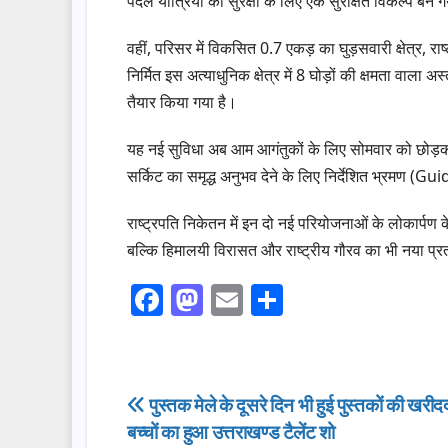
पैदल यात्रियों की सुरक्षा के लिए एक सुरक्षित विकल्प बन ग
वहीं, परिसर में विकसित 0.7 एकड़ का घुड़सवारी क्षेत्र, रा
निर्मित इस अत्याधुनिक क्षेत्र में 8 घोड़ों की क्षमता वाल
तैयार किया गया है।
यह नई सुविधा अब आम आगंतुकों के लिए सोमवार को छोड़कर 
सर्किट का समृद्ध अनुभव देने के लिए निर्देशित भ्रमण (G
राष्ट्रपति निकेतन में इन दो नई परियोजनाओं के लोकार्पण
बल्कि हिमालयी विरासत और राष्ट्रीय गौरव का भी नया प्
F
M
E
S
a
a
m
h
c
st
ail
ar
e
o
e
Post
पुस्तक मेले के दूसरे दिन भी हुई पुस्तकों की खरी
b
d
बच्चों का हुआ उत्तराखण्ड टैलेंट शो