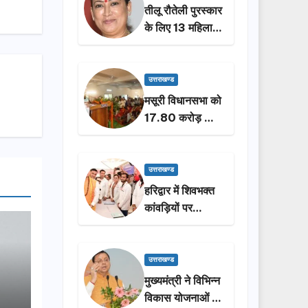
तीलू रौतेली पुरस्कार
के लिए 13 महिलाओं
का चयन, 35
आंगनबाड़ी
कार्यकर्तियां भी होंगी
उत्तराखण्ड
सम्मानित…
मसूरी विधानसभा को
17.80 करोड़ की
विकास योजनाओं की
सौगात, सीएम धामी
ने किया लोकार्पण-
उत्तराखण्ड
शिलान्यास.
हरिद्वार में शिवभक्त
कांवड़ियों पर
पुष्पवर्षा, मुख्यमंत्री
धामी ने किया चरण
प्रक्षालन…
उत्तराखण्ड
मुख्यमंत्री ने विभिन्न
विकास योजनाओं के