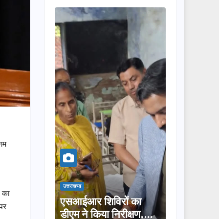
ंगम
उत्तराखण्ड
उत्तराखण्ड
ा का
रिडोर
एसआईआर शिविरों का
तीलू रौतेली पुरस्का
 पर
डीएम ने किया निरीक्षण,
लिए 13 महिलाओं क