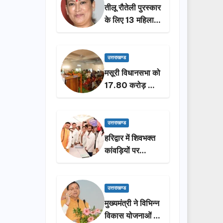
तीलू रौतेली पुरस्कार
के लिए 13 महिलाओं
का चयन, 35
आंगनबाड़ी
कार्यकर्तियां भी होंगी
उत्तराखण्ड
सम्मानित…
मसूरी विधानसभा को
17.80 करोड़ की
विकास योजनाओं की
सौगात, सीएम धामी
ने किया लोकार्पण-
उत्तराखण्ड
शिलान्यास.
हरिद्वार में शिवभक्त
कांवड़ियों पर
पुष्पवर्षा, मुख्यमंत्री
धामी ने किया चरण
प्रक्षालन…
उत्तराखण्ड
मुख्यमंत्री ने विभिन्न
विकास योजनाओं के