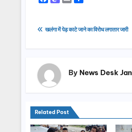
a
a
m
h
c
st
ail
ar
e
o
e
Post
खलंगा में पेड़ काटे जाने का विरोध लगातार जारी
b
d
navigation
o
o
o
n
k
By
News Desk Jan
Related Post