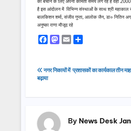
को बचाने के लिए अपना कीमती समय लग रहे हैं वहीं 2000
है इस आंदोलन में विभिन्न संस्थाओं के साथ श्री महाकाल 
बालकिशन शर्मा, संजीव गुप्ता, आलोक जैन, डा० नितिन अग्
अनुष्का राणा मौजूद रहे
F
M
E
S
a
a
m
h
c
st
ail
ar
e
o
e
Post
नगर निकायों में प्रशासकों का कार्यकाल तीन माह
b
d
बढ़ाया
navigation
o
o
o
n
k
By
News Desk Jan