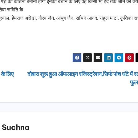
 पेड़ को काटना बेमानी होगा इनको बचाने के लिए वह किसी भी हद तक जाने को तैय
सेवा समिति के
रवाल, हेमराज अरोड़ा, गौरव जैन, आयुष जैन, सचिन आनंद, राहुल माटा, कृतिका रा
 के लिए
दोबारा शुरू हुआ ऑफलाइन रजिस्ट्रेशन,सिर्फ पांच घंटे में स्
फु
उत्तराखण्ड
 Suchna
दिल्ली-देहरा
से जुड़ी 12 क