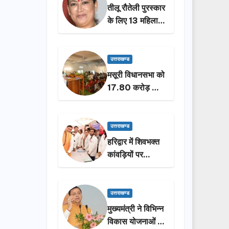
तीलू रौतेली पुरस्कार
के लिए 13 महिलाओं
का चयन, 35
आंगनबाड़ी
कार्यकर्तियां भी होंगी
उत्तराखण्ड
सम्मानित…
मसूरी विधानसभा को
17.80 करोड़ की
विकास योजनाओं की
सौगात, सीएम धामी
ने किया लोकार्पण-
उत्तराखण्ड
शिलान्यास.
हरिद्वार में शिवभक्त
कांवड़ियों पर
पुष्पवर्षा, मुख्यमंत्री
धामी ने किया चरण
प्रक्षालन…
उत्तराखण्ड
मुख्यमंत्री ने विभिन्न
विकास योजनाओं के