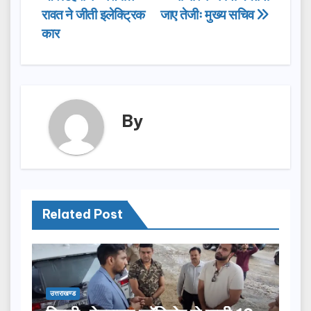
navigation
o
o
रावत ने जीती इलेक्ट्रिक
जाए तेजीः मुख्य सचिव
o
n
कार
k
By
Related Post
उत्तराखण्ड