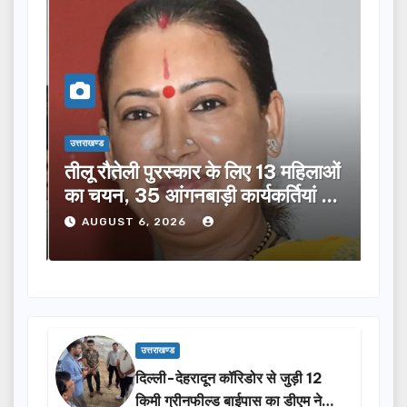
उत्तराखण्ड
उत्तराख
तीलू रौतेली पुरस्कार के लिए 13 महिलाओं
मसू
ूची
का चयन, 35 आंगनबाड़ी कार्यकर्तियां भी
विक
होंगी सम्मानित…
ने क
AUGUST 6, 2026
A
उत्तराखण्ड
दिल्ली-देहरादून कॉरिडोर से जुड़ी 12
किमी ग्रीनफील्ड बाईपास का डीएम ने