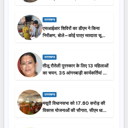
किया निरीक्षण…
उत्तराखण्ड
एसआईआर शिविरों का डीएम ने किया
निरीक्षण, बोले—कोई पात्र मतदाता सूची
से न छूटे…
उत्तराखण्ड
तीलू रौतेली पुरस्कार के लिए 13 महिलाओं
का चयन, 35 आंगनबाड़ी कार्यकर्तियां भी
होंगी सम्मानित…
उत्तराखण्ड
मसूरी विधानसभा को 17.80 करोड़ की
विकास योजनाओं की सौगात, सीएम धामी
ने किया लोकार्पण-शिलान्यास.