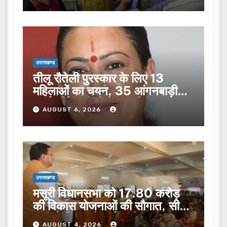
उत्तराखण्ड
तीलू रौतेली पुरस्कार के लिए 13
महिलाओं का चयन, 35 आंगनबाड़ी
कार्यकर्तियां भी होंगी सम्मानित…
AUGUST 6, 2026
उत्तराखण्ड
मसूरी विधानसभा को 17.80 करोड़
की विकास योजनाओं की सौगात, सीएम
धामी ने किया लोकार्पण-शिलान्यास.
AUGUST 4, 2026