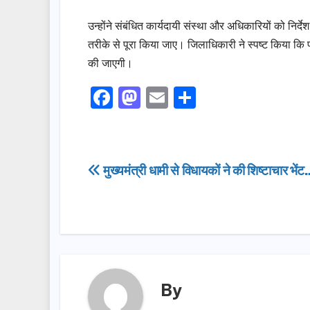
उन्होंने संबंधित कार्यदायी संस्था और अधिकारियों को निर्देश
तरीके से पूरा किया जाए। जिलाधिकारी ने स्पष्ट किया कि परि
की जाएगी।
F
M
E
S
a
a
m
h
c
st
ail
ar
e
o
e
Post
मुख्यमंत्री धामी से विधायकों ने की शिष्टाचार भें
b
d
navigation
o
o
o
n
k
By