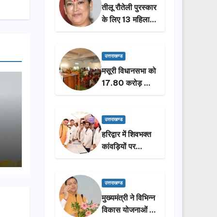
तीलू रौतेली पुरस्कार
के लिए 13 महिलाओं
का चयन, 35
आंगनबाड़ी
कार्यकर्तियां भी होंगी
उत्तराखण्ड
सम्मानित…
मसूरी विधानसभा को
17.80 करोड़ की
विकास योजनाओं की
सौगात, सीएम धामी
ने किया लोकार्पण-
उत्तराखण्ड
शिलान्यास.
हरिद्वार में शिवभक्त
कांवड़ियों पर
पुष्पवर्षा, मुख्यमंत्री
धामी ने किया चरण
प्रक्षालन…
उत्तराखण्ड
मुख्यमंत्री ने विभिन्न
विकास योजनाओं के