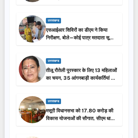
किया निरीक्षण…
उत्तराखण्ड
एसआईआर शिविरों का डीएम ने किया
निरीक्षण, बोले—कोई पात्र मतदाता सूची
से न छूटे…
उत्तराखण्ड
तीलू रौतेली पुरस्कार के लिए 13 महिलाओं
का चयन, 35 आंगनबाड़ी कार्यकर्तियां भी
होंगी सम्मानित…
उत्तराखण्ड
मसूरी विधानसभा को 17.80 करोड़ की
विकास योजनाओं की सौगात, सीएम धामी
ने किया लोकार्पण-शिलान्यास.