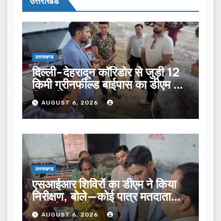
उत्तराखंड
उत्तराखण्ड
दिल्ली-देहरादून कॉरिडोर से जुड़ी 12
किमी ग्रीनफील्ड बाईपास का डीएम ने
किया निरीक्षण…
AUGUST 6, 2026
उत्तराखण्ड
एसआईआर शिविरों का डीएम ने किया
निरीक्षण, बोले—कोई पात्र मतदाता
सूची से न छूटे…
AUGUST 6, 2026