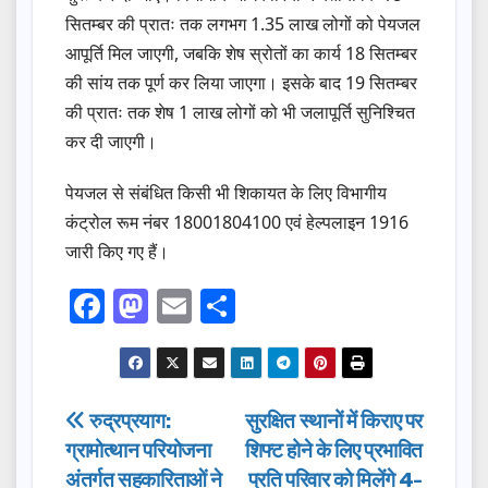
सितम्बर की प्रातः तक लगभग 1.35 लाख लोगों को पेयजल
आपूर्ति मिल जाएगी, जबकि शेष स्रोतों का कार्य 18 सितम्बर
की सांय तक पूर्ण कर लिया जाएगा। इसके बाद 19 सितम्बर
की प्रातः तक शेष 1 लाख लोगों को भी जलापूर्ति सुनिश्चित
कर दी जाएगी।
पेयजल से संबंधित किसी भी शिकायत के लिए विभागीय
कंट्रोल रूम नंबर 18001804100 एवं हेल्पलाइन 1916
जारी किए गए हैं।
F
M
E
S
a
a
m
h
c
st
ail
ar
e
o
e
Post
रुद्रप्रयाग:
सुरक्षित स्थानों में किराए पर
b
d
ग्रामोत्थान परियोजना
शिफ्ट होने के लिए प्रभावित
navigation
o
o
अंतर्गत सहकारिताओं ने
प्रति परिवार को मिलेंगे 4-