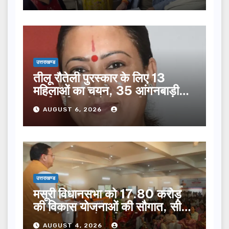
उत्तराखण्ड
तीलू रौतेली पुरस्कार के लिए 13
महिलाओं का चयन, 35 आंगनबाड़ी
कार्यकर्तियां भी होंगी सम्मानित…
AUGUST 6, 2026
उत्तराखण्ड
मसूरी विधानसभा को 17.80 करोड़
की विकास योजनाओं की सौगात, सीएम
धामी ने किया लोकार्पण-शिलान्यास.
AUGUST 4, 2026