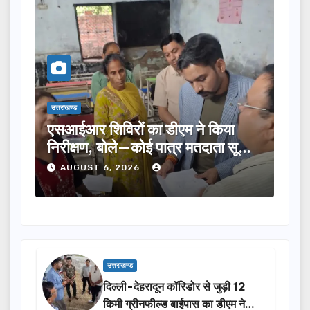
उत्तराखण्ड
ने किया
तीलू रौतेली पुरस्कार के लिए 13 महिलाओं
तदाता सूची
का चयन, 35 आंगनबाड़ी कार्यकर्तियां भी
होंगी सम्मानित…
AUGUST 6, 2026
उत्तराखण्ड
दिल्ली-देहरादून कॉरिडोर से जुड़ी 12
किमी ग्रीनफील्ड बाईपास का डीएम ने