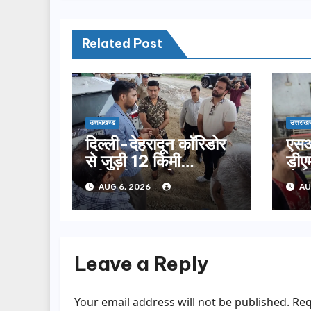
Related Post
उत्तराखण्ड
उत्तराखण
दिल्ली-देहरादून कॉरिडोर
एसआ
से जुड़ी 12 किमी
डीएम
ग्रीनफील्ड बाईपास का
बोल
AUG 6, 2026
AU
डीएम ने किया निरीक्षण…
सूची
Leave a Reply
Your email address will not be published.
Req