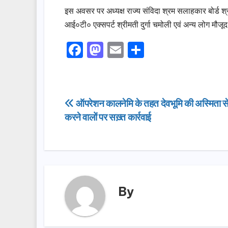
इस अवसर पर अध्यक्ष राज्य संविदा श्रम सलाहकार बोर्ड श्
आई०टी० एक्सपर्ट श्रीमती दुर्गा चमोली एवं अन्य लोग मौजूद
F
M
E
S
a
a
m
h
c
st
ail
ar
e
o
e
Post
ऑपरेशन कालनेमि के तहत देवभूमि की अस्मिता 
b
d
करने वालों पर सख़्त कार्रवाई
navigation
o
o
o
n
k
By