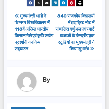
c
st
ail
ar
e
o
e
Post
मुख्यमंत्री धामी ने
840 राजकीय विद्यालयों
b
d
पंतनगर विश्वविद्यालय में
में हाइब्रिड मोड में
navigation
o
o
118वें अखिल भारतीय
संचालित वर्चुअल एवं स्मार्ट
o
n
किसान मेले एवं कृषि उद्योग
कक्षाओं के केन्द्रीयकृत
प्रदर्शनी का किया
स्टूडियो का मुख्यमंत्री ने
k
उद्घाटन
किया शुभारंभ
By