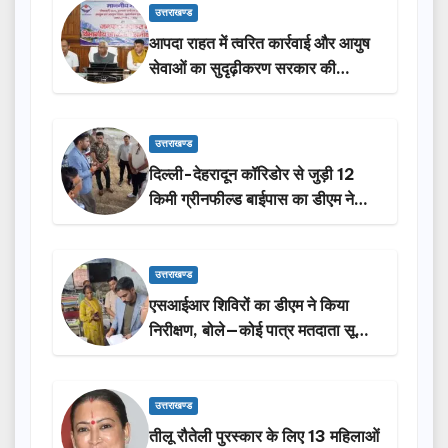
उत्तराखण्ड
आपदा राहत में त्वरित कार्रवाई और आयुष
सेवाओं का सुदृढ़ीकरण सरकार की
प्राथमिकता: मदन कौशिक
उत्तराखण्ड
दिल्ली-देहरादून कॉरिडोर से जुड़ी 12
किमी ग्रीनफील्ड बाईपास का डीएम ने
किया निरीक्षण…
उत्तराखण्ड
एसआईआर शिविरों का डीएम ने किया
निरीक्षण, बोले—कोई पात्र मतदाता सूची
से न छूटे…
उत्तराखण्ड
तीलू रौतेली पुरस्कार के लिए 13 महिलाओं