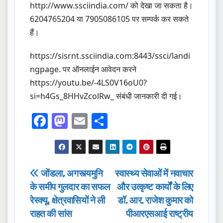
http://www.ssciindia.com/ को देखा जा सकता है।
6204765204 या 7905086105 पर सम्पर्क कर सकते
हैं।
https://sisrnt.ssciindia.com:8443/ssci/landi
ngpage. पर ऑनलाईन आवेदन करने
https://youtu.be/-4LS0V16oU0?
si=h4Gs_8HHvZcolRw_ संबंधी जानकारी दी गई।
F
M
E
S
a
a
m
h
c
st
ail
ar
e
o
e
Post
जोंडला, अगस्त्यमुनि
स्वास्थ्य सेवाओं में नवाचार
b
d
के समीप गुलदार का सफल
और उत्कृष्ट कार्यों के लिए
navigation
o
o
रेस्क्यू, क्षेत्रवासियों ने ली
डॉ. आर. राजेश कुमार को
o
n
राहत की सांस
पीआरएसआई राष्ट्रीय