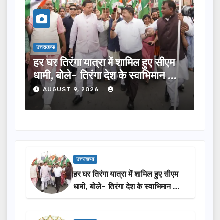
उत्तराखण्ड
उत्तराख
एम
भाजपा में सैकड़ों पूर्व सैन्य अधिकारी और
आपद
 का
विभिन्न दलों के नेता शामिल, भट्ट बोले-
सेव
2027 में जीत की हैट्रिक लगाएगी पार्टी
प्र
AUGUST 9, 2026
A
उत्तराखण्ड
हर घर तिरंगा यात्रा में शामिल हुए सीएम
धामी, बोले- तिरंगा देश के स्वाभिमान का
प्रतीक