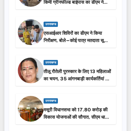
किमी ग्रीनफील्ड बाईपास का डीएम ने
किया निरीक्षण…
उत्तराखण्ड
एसआईआर शिविरों का डीएम ने किया
निरीक्षण, बोले—कोई पात्र मतदाता सूची
से न छूटे…
उत्तराखण्ड
तीलू रौतेली पुरस्कार के लिए 13 महिलाओं
का चयन, 35 आंगनबाड़ी कार्यकर्तियां भी
होंगी सम्मानित…
उत्तराखण्ड
मसूरी विधानसभा को 17.80 करोड़ की
विकास योजनाओं की सौगात, सीएम धामी
ने किया लोकार्पण-शिलान्यास.