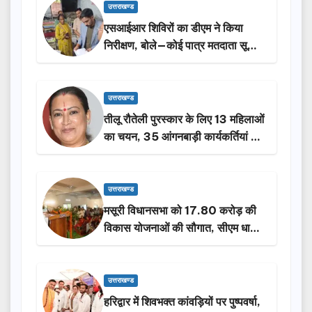
उत्तराखण्ड
एसआईआर शिविरों का डीएम ने किया
निरीक्षण, बोले—कोई पात्र मतदाता सूची
से न छूटे…
उत्तराखण्ड
तीलू रौतेली पुरस्कार के लिए 13 महिलाओं
का चयन, 35 आंगनबाड़ी कार्यकर्तियां भी
होंगी सम्मानित…
उत्तराखण्ड
मसूरी विधानसभा को 17.80 करोड़ की
विकास योजनाओं की सौगात, सीएम धामी
ने किया लोकार्पण-शिलान्यास.
उत्तराखण्ड
हरिद्वार में शिवभक्त कांवड़ियों पर पुष्पवर्षा,