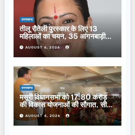
उत्तराखण्ड
तीलू रौतेली पुरस्कार के लिए 13
महिलाओं का चयन, 35 आंगनबाड़ी
कार्यकर्तियां भी होंगी सम्मानित…
AUGUST 6, 2026
उत्तराखण्ड
मसूरी विधानसभा को 17.80 करोड़
की विकास योजनाओं की सौगात, सीएम
धामी ने किया लोकार्पण-शिलान्यास.
AUGUST 4, 2026