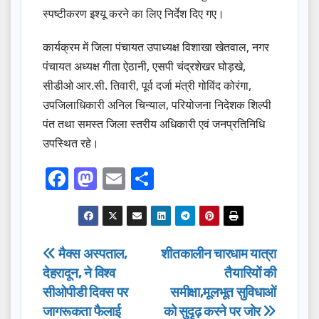
स्पष्टीकरण इश्यू करने का लिए निर्देश दिए गए।
कार्यक्रम में जिला पंचायत उपाध्यक्ष विशाखा खेतवाल, नगर
पंचायत अध्यक्ष गीता ऐठानी, एसपी चंद्रशेखर घोड़खे,
सीडीओ आर.सी. तिवारी, पूर्व दर्जा मंत्री गोविंद कोरंगा,
उपजिलाधिकारी अनिल चिन्याल, परियोजना निदेशक शिल्पी
पंत तथा समस्त जिला स्तरीय अधिकारी एवं जनप्रतिनिधि
उपस्थित रहे।
F
M
E
S
a
a
m
h
c
st
ail
ar
e
o
e
Post
मैक्स अस्पताल,
शीतकालीन चारधाम यात्रा
b
d
देहरादून, ने विश्व
तैयारियों की
navigation
o
o
सीओपीडी दिवस पर
समीक्षा,मूलभूत सुविधाओं
o
n
जागरूकता फैलाई
को सुदृढ़ करने पर जोर