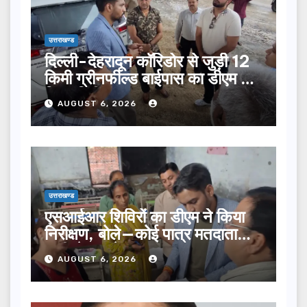
उत्तराखण्ड
दिल्ली-देहरादून कॉरिडोर से जुड़ी 12
किमी ग्रीनफील्ड बाईपास का डीएम ने
किया निरीक्षण…
AUGUST 6, 2026
उत्तराखण्ड
एसआईआर शिविरों का डीएम ने किया
निरीक्षण, बोले—कोई पात्र मतदाता
सूची से न छूटे…
AUGUST 6, 2026