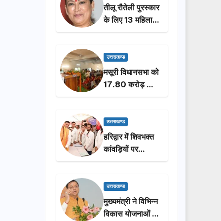
तीलू रौतेली पुरस्कार
के लिए 13 महिलाओं
का चयन, 35
आंगनबाड़ी
कार्यकर्तियां भी होंगी
उत्तराखण्ड
सम्मानित…
मसूरी विधानसभा को
17.80 करोड़ की
विकास योजनाओं की
सौगात, सीएम धामी
ने किया लोकार्पण-
उत्तराखण्ड
शिलान्यास.
हरिद्वार में शिवभक्त
कांवड़ियों पर
पुष्पवर्षा, मुख्यमंत्री
धामी ने किया चरण
प्रक्षालन…
उत्तराखण्ड
मुख्यमंत्री ने विभिन्न
विकास योजनाओं के