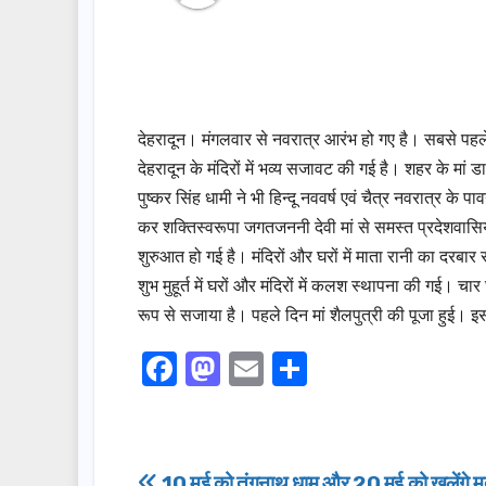
देहरादून। मंगलवार से नवरात्र आरंभ हो गए है। सबसे पह
देहरादून के मंदिरों में भव्य सजावट की गई है। शहर के मां डा
पुष्कर सिंह धामी ने भी हिन्दू नववर्ष एवं चैत्र नवरात्र
कर शक्तिस्वरूपा जगतजननी देवी मां से समस्त प्रदेशवासियो
शुरुआत हो गई है। मंदिरों और घरों में माता रानी का दरबार 
शुभ मुहूर्त में घरों और मंदिरों में कलश स्थापना की गई। चार घं
रूप से सजाया है। पहले दिन मां शैलपुत्री की पूजा हुई। इ
F
M
E
S
a
a
m
h
c
st
ail
ar
e
o
e
10 मई को तुंगनाथ धाम और 20 मई को खुलेंगे मद