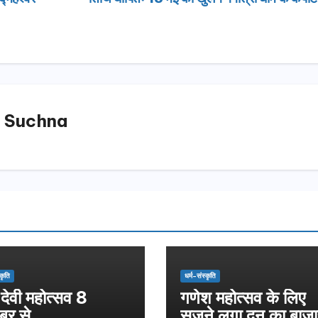
 Suchna
उत्तराखण्ड
उत्तराखण्ड
्कृति
धर्म-संस्कृति
दिल्ली-देहरादून कॉरिडोर
एसआईआर
 देवी महोत्सव 8
गणेश महोत्सव के लिए
से जुड़ी 12 किमी
डीएम ने 
बर से
सजने लगा दून का बाजा