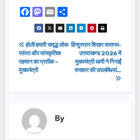
F
M
E
S
a
a
m
h
c
st
ail
ar
e
o
e
Post
होली हमारी समृद्ध लोक
हिन्दुस्तान शिखर समागम-
b
d
परंपरा और सांस्कृतिक
उत्तराखण्ड 2026 में
navigation
o
o
पहचान का प्रतीक –
मुख्यमंत्री धामी ने गिनाईं
o
n
मुख्यमंत्री
सरकार की उपलब्धियां…
k
By