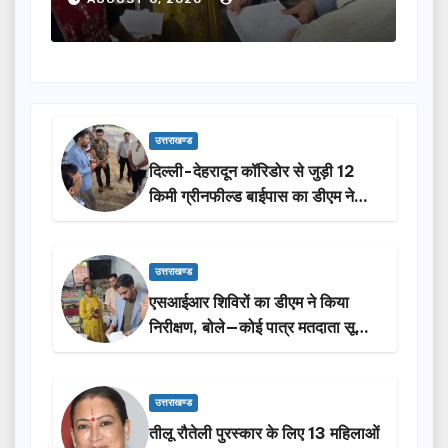
उत्तराखण्ड
दिल्ली-देहरादून कॉरिडोर से जुड़ी 12
किमी ग्रीनफील्ड बाईपास का डीएम ने
किया निरीक्षण…
उत्तराखण्ड
एसआईआर शिविरों का डीएम ने किया
निरीक्षण, बोले—कोई पात्र मतदाता सूची
से न छूटे…
उत्तराखण्ड
तीलू रौतेली पुरस्कार के लिए 13 महिलाओं