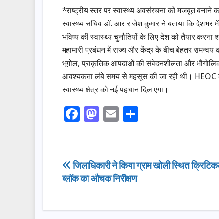
*राष्ट्रीय स्तर पर स्वास्थ्य अवसंरचना को मजबूत बनाने 
स्वास्थ्य सचिव डॉ. आर राजेश कुमार ने बताया कि देशभर में
भविष्य की स्वास्थ्य चुनौतियों के लिए देश को तैयार करन
महामारी प्रबंधन में राज्य और केंद्र के बीच बेहतर समन्वय
भूगोल, प्राकृतिक आपदाओं की संवेदनशीलता और भौगोलिक चु
आवश्यकता लंबे समय से महसूस की जा रही थी। HEOC की स्थ
स्वास्थ्य क्षेत्र को नई पहचान दिलाएगा।
F
M
E
S
a
a
m
h
c
st
ail
ar
e
o
e
Post
जिलाधिकारी ने किया ग्राम खोली स्थित क्रिटि
b
d
ब्लॉक का औचक निरीक्षण
navigation
o
o
o
n