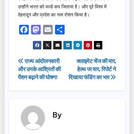
उन्होंने भारत को वर्ल्ड कप जिताया है। और पूरे विश्व में
देहरादून और प्रदेश का नाम रोशन किया है।
F
M
E
S
a
a
m
h
c
st
ail
ar
e
o
e
Post
राज्य आंदोलनकारी
क्लाइमेट चेंज की मार,
b
d
और उनके आश्रितों की
हेल्थ पर वार, रिपोर्ट ने
navigation
o
o
पेंशन बढ़ाने की घोषणा
दिखाया फंडिंग का भार
o
n
k
By