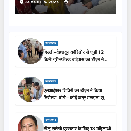
होंगी सम्मानित…
ने
AUGUST 6, 2026
उत्तराखण्ड
दिल्ली-देहरादून कॉरिडोर से जुड़ी 12
किमी ग्रीनफील्ड बाईपास का डीएम ने
किया निरीक्षण…
उत्तराखण्ड
एसआईआर शिविरों का डीएम ने किया
निरीक्षण, बोले—कोई पात्र मतदाता सूची
से न छूटे…
उत्तराखण्ड
तीलू रौतेली पुरस्कार के लिए 13 महिलाओं