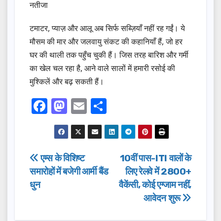
नतीजा
टमाटर, प्याज़ और आलू अब सिर्फ सब्ज़ियाँ नहीं रह गईं। ये
मौसम की मार और जलवायु संकट की कहानियाँ हैं, जो हर
घर की थाली तक पहुँच चुकी हैं। जिस तरह बारिश और गर्मी
का खेल चल रहा है, आने वाले सालों में हमारी रसोई की
मुश्किलें और बढ़ सकती हैं।
F
M
E
S
a
a
m
h
c
st
ail
ar
e
o
e
Post
एम्स के विशिष्ट
10वीं पास-ITI वालों के
b
d
समारोहों में बजेगी आर्मी बैंड
लिए रेलवे में 2800+
navigation
o
o
धुन
वैकेंसी, कोई एग्जाम नहीं,
o
n
आवेदन शुरू
k