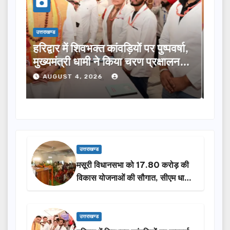
उत्तराखण्ड
उत्तराख
्षा,
मुख्यमंत्री ने विभिन्न विकास योजनाओं के
टिहर
ालन…
लिए ₹5 करोड़ की वित्तीय स्वीकृति दी…
मंथन
करेग
AUGUST 4, 2026
A
उत्तराखण्ड
मसूरी विधानसभा को 17.80 करोड़ की
विकास योजनाओं की सौगात, सीएम धामी
ने किया लोकार्पण-शिलान्यास.
उत्तराखण्ड