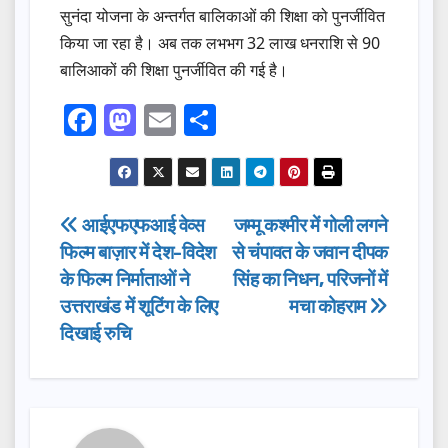
सुनंदा योजना के अन्तर्गत बालिकाओं की शिक्षा को पुनर्जीवित
किया जा रहा है। अब तक लभभग 32 लाख धनराशि से 90
बालिआकों की शिक्षा पुनर्जीवित की गई है।
F
M
E
S
a
a
m
h
c
st
ail
ar
e
o
e
Post
आईएफएफआई वेव्स
जम्मू कश्मीर में गोली लगने
b
d
फिल्म बाज़ार में देश-विदेश
से चंपावत के जवान दीपक
navigation
o
o
के फिल्म निर्माताओं ने
सिंह का निधन, परिजनों में
o
n
उत्तराखंड में शूटिंग के लिए
मचा कोहराम
दिखाई रुचि
k