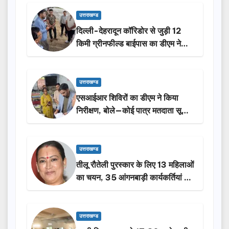
उत्तराखण्ड
दिल्ली-देहरादून कॉरिडोर से जुड़ी 12
किमी ग्रीनफील्ड बाईपास का डीएम ने
किया निरीक्षण…
उत्तराखण्ड
एसआईआर शिविरों का डीएम ने किया
निरीक्षण, बोले—कोई पात्र मतदाता सूची
से न छूटे…
उत्तराखण्ड
तीलू रौतेली पुरस्कार के लिए 13 महिलाओं
का चयन, 35 आंगनबाड़ी कार्यकर्तियां भी
होंगी सम्मानित…
उत्तराखण्ड