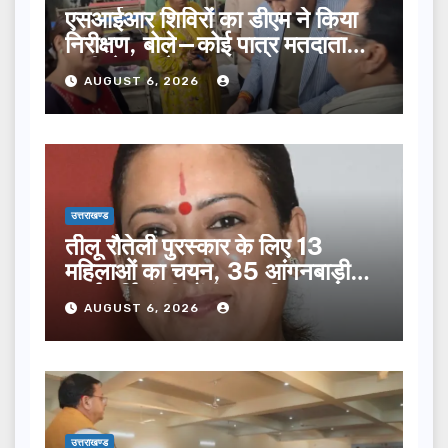
एसआईआर शिविरों का डीएम ने किया
निरीक्षण, बोले—कोई पात्र मतदाता
सूची से न छूटे…
AUGUST 6, 2026
उत्तराखण्ड
तीलू रौतेली पुरस्कार के लिए 13
महिलाओं का चयन, 35 आंगनबाड़ी
कार्यकर्तियां भी होंगी सम्मानित…
AUGUST 6, 2026
उत्तराखण्ड