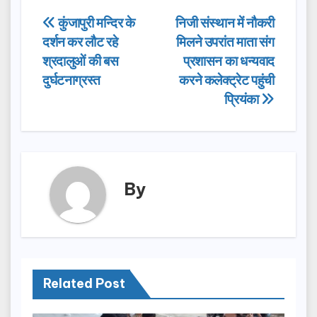
e
o
e
Post
कुंजापुरी मन्दिर के
निजी संस्थान में नौकरी
b
d
दर्शन कर लौट रहे
मिलने उपरांत माता संग
navigation
o
o
श्रदालुओं की बस
प्रशासन का धन्यवाद
o
n
दुर्घटनाग्रस्त
करने कलेक्ट्रेट पहुंची
प्रियंका
k
By
Related Post