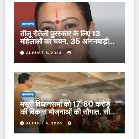
उत्तराखण्ड
तीलू रौतेली पुरस्कार के लिए 13
महिलाओं का चयन, 35 आंगनबाड़ी
कार्यकर्तियां भी होंगी सम्मानित…
AUGUST 6, 2026
उत्तराखण्ड
मसूरी विधानसभा को 17.80 करोड़
की विकास योजनाओं की सौगात, सीएम
धामी ने किया लोकार्पण-शिलान्यास.
AUGUST 4, 2026