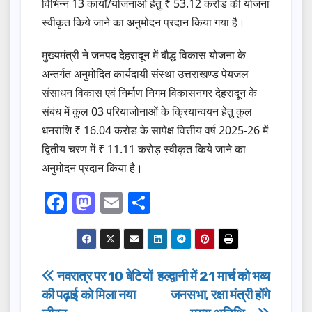
विभिन्न 13 कार्यों/योजनाओं हेतु ₹ 53.12 करोड की योजना
स्वीकृत किये जाने का अनुमोदन प्रदान किया गया है।
मुख्यमंत्री ने जनपद देहरादून में बौद्ध विकास योजना के
अन्तर्गत अनुमोदित कार्यदायी संस्था उत्तराखण्ड पेयजल
संसाधन विकास एवं निर्माण निगम विकासनगर देहरादून के
संबंध में कुल 03 परियाजोनाओं के क्रियान्वयन हेतु कुल
धनराशि ₹ 16.04 करोड के सापेक्ष वित्तीय वर्ष 2025-26 में
द्वितीय चरण में ₹ 11.11 करोड़ स्वीकृत किये जाने का
अनुमोदन प्रदान किया है।
F
M
E
S
a
a
m
h
c
st
ail
ar
e
o
e
Post
नवरात्र पर 10 बेटियों
हल्द्वानी में 21 मार्च को भव्य
b
d
की पढ़ाई को मिला नया
जनसभा, रक्षा मंत्री होंगे
navigation