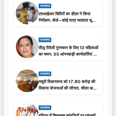
उत्तराखण्ड
एसआईआर शिविरों का डीएम ने किया
निरीक्षण, बोले—कोई पात्र मतदाता सूची
से न छूटे…
उत्तराखण्ड
तीलू रौतेली पुरस्कार के लिए 13 महिलाओं
का चयन, 35 आंगनबाड़ी कार्यकर्तियां भी
होंगी सम्मानित…
उत्तराखण्ड
मसूरी विधानसभा को 17.80 करोड़ की
विकास योजनाओं की सौगात, सीएम धामी
ने किया लोकार्पण-शिलान्यास.
उत्तराखण्ड
हरिद्वार में शिवभक्त कांवड़ियों पर पुष्पवर्षा,