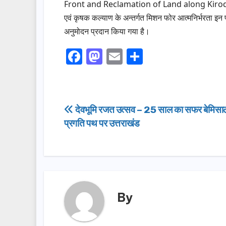
Front and Reclamation of Land along Kiroda Nall
एवं कृषक कल्याण के अन्तर्गत मिशन फोर आत्मनिर्भरता इन पल
अनुमोदन प्रदान किया गया है।
F
M
E
S
a
a
m
h
c
st
ail
ar
e
o
e
Post
देवभूमि रजत उत्सव – 25 साल का सफर बेमिसाल
b
d
प्रगति पथ पर उत्तराखंड
navigation
o
o
o
n
k
By