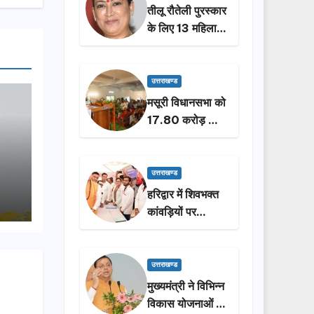
तीलू रौतेली पुरस्कार
के लिए 13 महिलाओं
का चयन, 35
आंगनबाड़ी
कार्यकर्तियां भी होंगी
उत्तराखण्ड
सम्मानित…
मसूरी विधानसभा को
17.80 करोड़ की
विकास योजनाओं की
सौगात, सीएम धामी
ने किया लोकार्पण-
उत्तराखण्ड
शिलान्यास.
हरिद्वार में शिवभक्त
कांवड़ियों पर
पुष्पवर्षा, मुख्यमंत्री
धामी ने किया चरण
प्रक्षालन…
उत्तराखण्ड
मुख्यमंत्री ने विभिन्न
विकास योजनाओं के