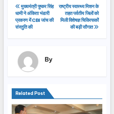
e
o
e
Post
मुख्यमंत्री पुष्कर सिंह
राष्ट्रीय स्वास्थ्य मिशन के
b
d
धामी ने अंकिता भंडारी
तहत पर्वतीय जिलों को
navigation
o
o
प्रकरण में CBI जांच की
मिली विशेषज्ञ चिकित्सकों
o
n
संस्तुति की
की बड़ी सौगात
k
By
Related Post