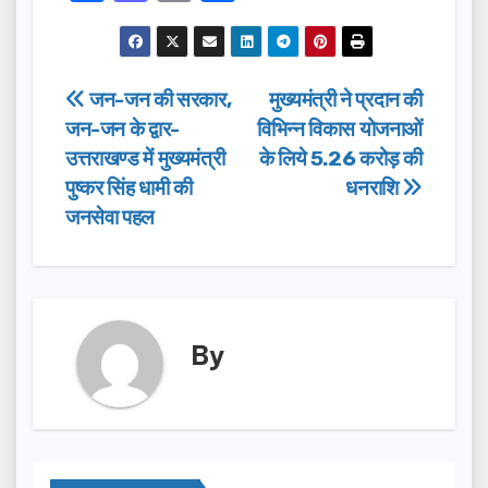
a
a
m
h
c
st
ail
ar
e
o
e
Post
जन-जन की सरकार,
मुख्यमंत्री ने प्रदान की
b
d
जन-जन के द्वार-
विभिन्न विकास योजनाओं
navigation
o
o
उत्तराखण्ड में मुख्यमंत्री
के लिये 5.26 करोड़ की
o
n
पुष्कर सिंह धामी की
धनराशि
जनसेवा पहल
k
By