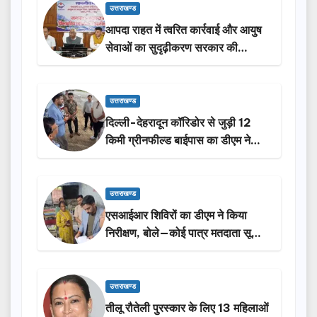
उत्तराखण्ड
आपदा राहत में त्वरित कार्रवाई और आयुष
सेवाओं का सुदृढ़ीकरण सरकार की
प्राथमिकता: मदन कौशिक
उत्तराखण्ड
दिल्ली-देहरादून कॉरिडोर से जुड़ी 12
किमी ग्रीनफील्ड बाईपास का डीएम ने
किया निरीक्षण…
उत्तराखण्ड
एसआईआर शिविरों का डीएम ने किया
निरीक्षण, बोले—कोई पात्र मतदाता सूची
से न छूटे…
उत्तराखण्ड
तीलू रौतेली पुरस्कार के लिए 13 महिलाओं