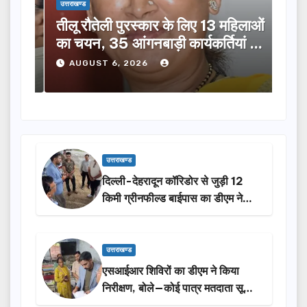
उत्तराखण्ड
उत्तराख
तीलू रौतेली पुरस्कार के लिए 13 महिलाओं
मसू
ूची
का चयन, 35 आंगनबाड़ी कार्यकर्तियां भी
विक
होंगी सम्मानित…
ने क
AUGUST 6, 2026
A
उत्तराखण्ड
दिल्ली-देहरादून कॉरिडोर से जुड़ी 12
किमी ग्रीनफील्ड बाईपास का डीएम ने
किया निरीक्षण…
उत्तराखण्ड
एसआईआर शिविरों का डीएम ने किया
निरीक्षण, बोले—कोई पात्र मतदाता सूची
से न छूटे…