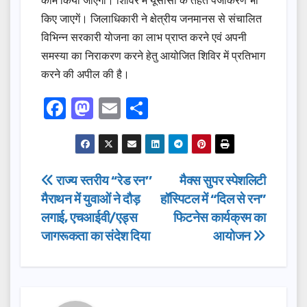
किए जाएगें। जिलाधिकारी ने क्षेत्रीय जनमानस से संचालित
विभिन्न सरकारी योजना का लाभ प्राप्त करने एवं अपनी
समस्या का निराकरण करने हेतु आयोजित शिविर में प्रतिभाग
करने की अपील की है।
F
M
E
S
a
a
m
h
c
st
ail
ar
e
o
e
Post
राज्य स्तरीय ‘‘रेड रन’’
मैक्स सुपर स्पेशलिटी
b
d
मैराथन में युवाओं ने दौड़
हॉस्पिटल में “दिल से रन”
navigation
o
o
लगाई, एचआईवी/एड्स
फिटनेस कार्यक्रम का
o
n
जागरूकता का संदेश दिया
आयोजन
k