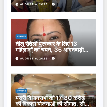
सूची से न छूटे…
AUGUST 6, 2026
उत्तराखण्ड
तीलू रौतेली पुरस्कार के लिए 13
महिलाओं का चयन, 35 आंगनबाड़ी
कार्यकर्तियां भी होंगी सम्मानित…
AUGUST 6, 2026
उत्तराखण्ड
मसूरी विधानसभा को 17.80 करोड़
की विकास योजनाओं की सौगात, सीएम