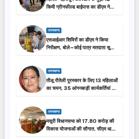
किमी ग्रीनफील्ड बाईपास का डीएम ने
किया निरीक्षण…
उत्तराखण्ड
एसआईआर शिविरों का डीएम ने किया
निरीक्षण, बोले—कोई पात्र मतदाता सूची
से न छूटे…
उत्तराखण्ड
तीलू रौतेली पुरस्कार के लिए 13 महिलाओं
का चयन, 35 आंगनबाड़ी कार्यकर्तियां भी
होंगी सम्मानित…
उत्तराखण्ड
मसूरी विधानसभा को 17.80 करोड़ की
विकास योजनाओं की सौगात, सीएम धामी
ने किया लोकार्पण-शिलान्यास.