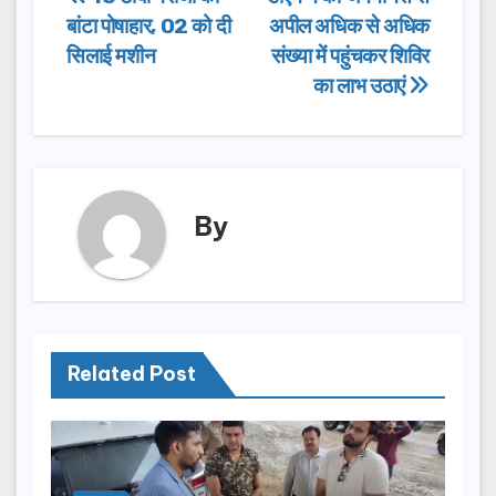
Post
b
d
बांटा पोषाहार, 02 को दी
अपील अधिक से अधिक
navigation
o
o
सिलाई मशीन
संख्या में पहुंचकर शिविर
o
n
का लाभ उठाएं
k
By
Related Post