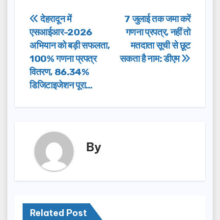
e
o
e
Post
देहरादून में
7 जुलाई तक जमा करें
b
d
एसआईआर-2026
गणना प्रपत्र, नहीं तो
navigation
o
o
अभियान को बड़ी सफलता,
मतदाता सूची से छूट
o
n
100% गणना प्रपत्र
सकता है नाम: डीएम
वितरण, 86.34%
k
डिजिटाइजेशन पूरा…
By
Related Post