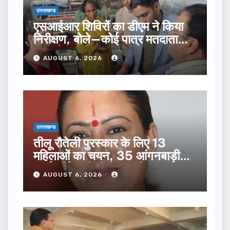
उत्तराखण्ड
एसआईआर शिविरों का डीएम ने किया
निरीक्षण, बोले—कोई पात्र मतदाता
सूची से न छूटे…
AUGUST 6, 2026
उत्तराखण्ड
तीलू रौतेली पुरस्कार के लिए 13
महिलाओं का चयन, 35 आंगनबाड़ी
कार्यकर्तियां भी होंगी सम्मानित…
AUGUST 6, 2026